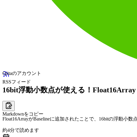
Qiitaのアカウント
RSSフィード
16bit浮動小数点が使える！Float16Array
Markdownをコピー
Float16ArrayがBaselineに追加されたことで、16b
約
4
分で読めます