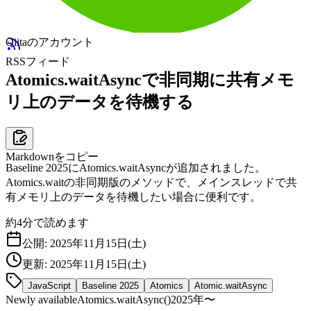
Qiitaのアカウント
RSSフィード
Atomics.waitAsyncで非同期に共有メモ
リ上のデータを待機する
Markdownをコピー
Baseline 2025にAtomics.waitAsyncが追加されました。
Atomics.waitの非同期版のメソッドで、メインスレッドで共
有メモリ上のデータを待機したい場合に便利です。
約
4
分で読めます
公開:
2025年11月15日(土)
更新:
2025年11月15日(土)
JavaScript
Baseline 2025
Atomics
Atomic.waitAsync
Newly available
Atomics.waitAsync()
2025
年〜