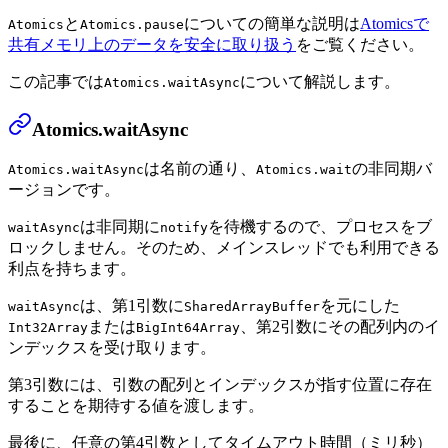
と
についての簡単な説明は
Atomicsで
Atomics
Atomics.pause
共有メモリ上のデータを安全に取り扱う
をご覧ください。
この記事では
について解説します。
Atomics.waitAsync
Atomics.waitAsync
は名前の通り、
の非同期バ
Atomics.waitAsync
Atomics.wait
ージョンです。
は非同期に
を待機するので、プロセスをブ
waitAsync
notify
ロックしません。そのため、メインスレッドでも利用できる
利点を持ちます。
は、第1引数に
を元にした
waitAsync
SharedArrayBuffer
または
、第2引数にその配列内のイ
Int32Array
BigInt64Array
ンデックスを受け取ります。
第3引数には、引数の配列とインデックスが指す位置に存在
することを期待する値を渡します。
最後に、任意の第4引数としてタイムアウト時間（ミリ秒）