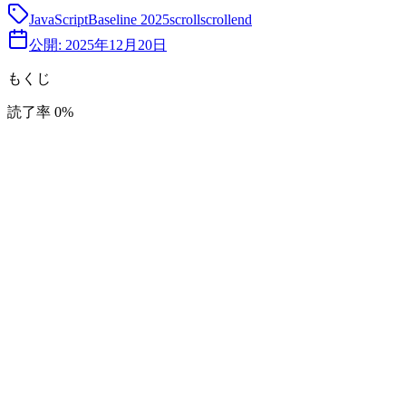
JavaScript
Baseline 2025
scroll
scrollend
公開:
2025年12月20日
もくじ
読了率
0
%