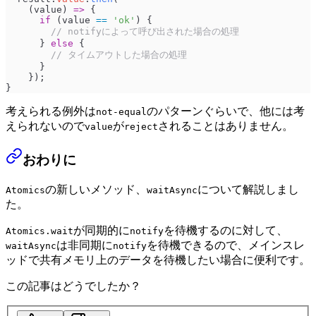
    (
value
) 
=>
 {
      if
 (
value
 ==
 '
ok
'
) {
        // notifyによって呼び出された場合の処理
      } 
else
 {
        // タイムアウトした場合の処理
      }
    });
}
考えられる例外は
のパターンぐらいで、他には考
not-equal
えられないので
が
されることはありません。
value
reject
おわりに
の新しいメソッド、
について解説しまし
Atomics
waitAsync
た。
が同期的に
を待機するのに対して、
Atomics.wait
notify
は非同期に
を待機できるので、メインスレ
waitAsync
notify
ッドで共有メモリ上のデータを待機したい場合に便利です。
この記事はどうでしたか？