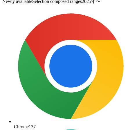
Newly available
Selection composed ranges
2025
年〜
Chrome
137