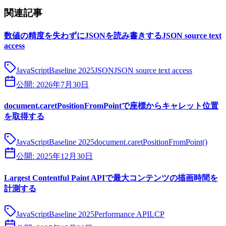
関連記事
数値の精度を失わずにJSONを読み書きするJSON source text
access
JavaScript
Baseline 2025
JSON
JSON source text access
公開:
2026年7月30日
document.caretPositionFromPointで座標からキャレット位置
を取得する
JavaScript
Baseline 2025
document.caretPositionFromPoint()
公開:
2025年12月30日
Largest Contentful Paint APIで最大コンテンツの描画時間を
計測する
JavaScript
Baseline 2025
Performance API
LCP