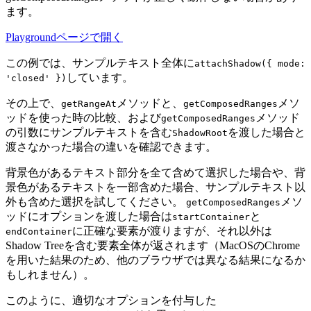
ます。
Playgroundページで開く
この例では、サンプルテキスト全体に
attachShadow({ mode:
しています。
'closed' })
その上で、
メソッドと、
メソ
getRangeAt
getComposedRanges
ッドを使った時の比較、および
メソッド
getComposedRanges
の引数にサンプルテキストを含む
を渡した場合と
ShadowRoot
渡さなかった場合の違いを確認できます。
背景色があるテキスト部分を全て含めて選択した場合や、背
景色があるテキストを一部含めた場合、サンプルテキスト以
外も含めた選択を試してください。
メソ
getComposedRanges
ッドにオプションを渡した場合は
と
startContainer
に正確な要素が渡りますが、それ以外は
endContainer
Shadow Treeを含む要素全体が返されます（MacOSのChrome
を用いた結果のため、他のブラウザでは異なる結果になるか
もしれません）。
このように、適切なオプションを付与した