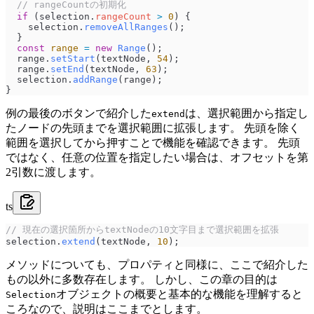
  // rangeCountの初期化
  if
 (
selection
.
rangeCount
 >
 0
) {
    selection
.
removeAllRanges
();
  }
  const
 range
 =
 new
 Range
();
  range
.
setStart
(
textNode
, 
54
);
  range
.
setEnd
(
textNode
, 
63
);
  selection
.
addRange
(
range
);
}
例の最後のボタンで紹介した
は、選択範囲から指定し
extend
たノードの先頭までを選択範囲に拡張します。 先頭を除く
範囲を選択してから押すことで機能を確認できます。 先頭
ではなく、任意の位置を指定したい場合は、オフセットを第
2引数に渡します。
ts
// 現在の選択箇所からtextNodeの10文字目まで選択範囲を拡張
selection
.
extend
(
textNode
, 
10
);
メソッドについても、プロパティと同様に、ここで紹介した
もの以外に多数存在します。 しかし、この章の目的は
オブジェクトの概要と基本的な機能を理解すると
Selection
ころなので、説明はここまでとします。