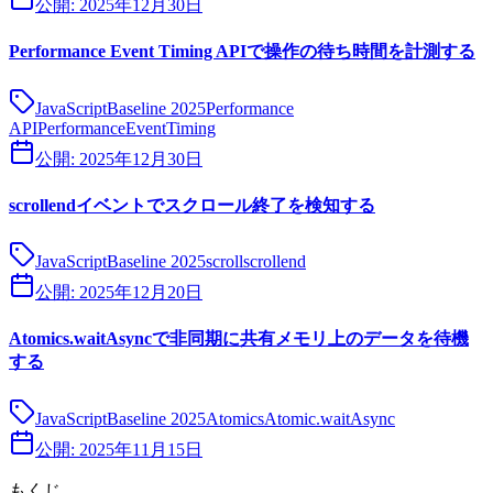
公開:
2025年12月30日
Performance Event Timing APIで操作の待ち時間を計測する
JavaScript
Baseline 2025
Performance
API
PerformanceEventTiming
公開:
2025年12月30日
scrollendイベントでスクロール終了を検知する
JavaScript
Baseline 2025
scroll
scrollend
公開:
2025年12月20日
Atomics.waitAsyncで非同期に共有メモリ上のデータを待機
する
JavaScript
Baseline 2025
Atomics
Atomic.waitAsync
公開:
2025年11月15日
もくじ