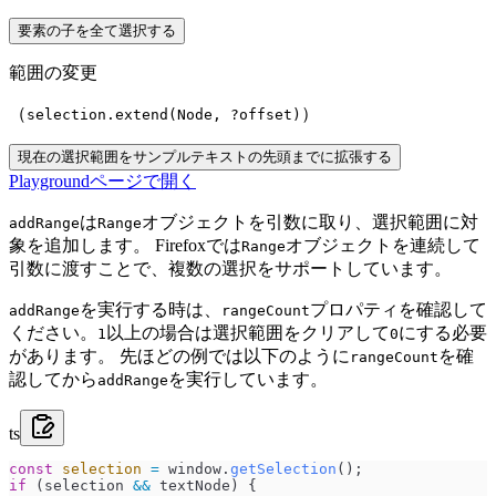
要素の子を全て選択する
範囲の変更
（
）
selection.extend(Node, ?offset)
現在の選択範囲をサンプルテキストの先頭までに拡張する
Playgroundページで開く
は
オブジェクトを引数に取り、選択範囲に対
addRange
Range
象を追加します。 Firefoxでは
オブジェクトを連続して
Range
引数に渡すことで、複数の選択をサポートしています。
を実行する時は、
プロパティを確認して
addRange
rangeCount
ください。
以上の場合は選択範囲をクリアして
にする必要
1
0
があります。 先ほどの例では以下のように
を確
rangeCount
認してから
を実行しています。
addRange
ts
const
 selection
 =
 window
.
getSelection
();
if
 (
selection
 &&
 textNode
) {