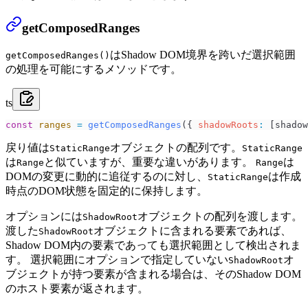
getComposedRanges
はShadow DOM境界を跨いだ選択範囲
getComposedRanges()
の処理を可能にするメソッドです。
ts
const
 ranges
 =
 getComposedRanges
({ 
shadowRoots
:
 [
shadow
戻り値は
オブジェクトの配列です。
StaticRange
StaticRange
は
と似ていますが、重要な違いがあります。
は
Range
Range
DOMの変更に動的に追従するのに対し、
は作成
StaticRange
時点のDOM状態を固定的に保持します。
オプションには
オブジェクトの配列を渡します。
ShadowRoot
渡した
オブジェクトに含まれる要素であれば、
ShadowRoot
Shadow DOM内の要素であっても選択範囲として検出されま
す。 選択範囲にオプションで指定していない
オ
ShadowRoot
ブジェクトが持つ要素が含まれる場合は、そのShadow DOM
のホスト要素が返されます。