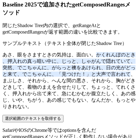
Baseline 2025で追加されたgetComposedRangesメ
ソッド
閉じたShadow Tree内の選択で、getRangeAtと
getComposedRangesが返す範囲の違いを比較できます。
サンプルテキスト
（テキスト全体が閉じたShadow Tree）
あさ、眼をさますときの気持は、面白い。
かくれんぼのとき
、押入れの真っ暗い中に、じっと、しゃがんで隠れていて、
突然、でこちゃんに、がらっと襖をあけられ、日の光がどっ
と来て、でこちゃんに、「見つけた！」と大声で言われて
、
まぶしさ、それから、へんな間の悪さ、それから、胸がどき
どきして、着物のまえを合せたりして、ちょっと、てれくさ
く、押入れから出て来て、急にむかむか腹立たしく、あの感
じ、いや、ちがう、あの感じでもない、なんだか、もっとや
りきれない。
選択範囲のテキストを取得する
SafariやIOSのChrome等ではoptionsを含んだ
getComposedRangesメソッドが正しく動作しない場合があり