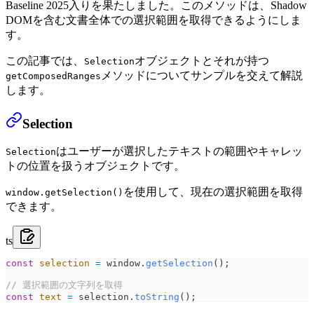
Baseline 2025入りを果たしました。このメソッドは、Shadow
DOMを含む文書全体での選択範囲を取得できるようにしま
す。
この記事では、
オブジェクトとそれが持つ
Selection
メソッドについてサンプルを交えて解説
getComposedRanges
します。
Selection
はユーザーが選択したテキストの範囲やキャレッ
Selection
トの位置を扱うオブジェクトです。
を使用して、現在の選択範囲を取得
window.getSelection()
できます。
ts
const
 selection
 =
 window
.
getSelection
();
// 選択範囲の文字列を取得
const
 text
 =
 selection
.
toString
();