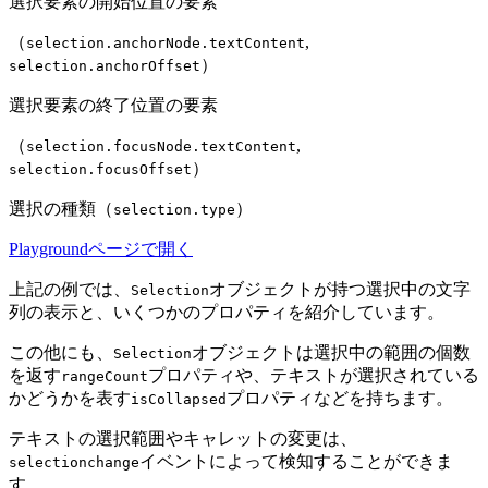
選択要素の開始位置の要素
（
,
selection.anchorNode.textContent
）
selection.anchorOffset
選択要素の終了位置の要素
（
,
selection.focusNode.textContent
）
selection.focusOffset
選択の種類（
）
selection.type
Playgroundページで開く
上記の例では、
オブジェクトが持つ選択中の文字
Selection
列の表示と、いくつかのプロパティを紹介しています。
この他にも、
オブジェクトは選択中の範囲の個数
Selection
を返す
プロパティや、テキストが選択されている
rangeCount
かどうかを表す
プロパティなどを持ちます。
isCollapsed
テキストの選択範囲やキャレットの変更は、
イベントによって検知することができま
selectionchange
す。