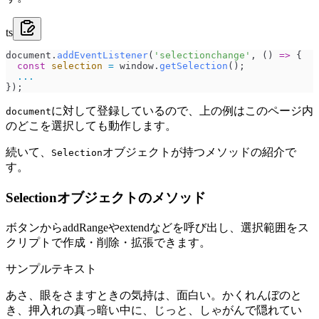
ts
document
.
addEventListener
(
'
selectionchange
'
, () 
=>
 {
  const
 selection
 =
 window
.
getSelection
();
  ...
});
に対して登録しているので、上の例はこのページ内
document
のどこを選択しても動作します。
続いて、
オブジェクトが持つメソッドの紹介で
Selection
す。
Selectionオブジェクトのメソッド
ボタンからaddRangeやextendなどを呼び出し、選択範囲をス
クリプトで作成・削除・拡張できます。
サンプルテキスト
あさ、眼をさますときの気持は、面白い。かくれんぼのと
き、押入れの真っ暗い中に、じっと、しゃがんで隠れてい