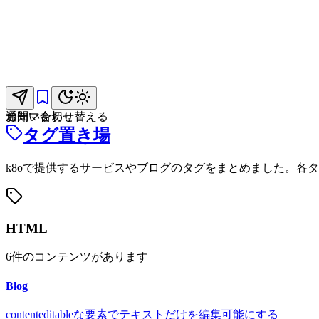
お問い合わせ
通知
テーマを切り替える
タグ置き場
k8oで提供するサービスやブログのタグをまとめました。各
HTML
6
件のコンテンツがあります
Blog
contenteditableな要素でテキストだけを編集可能にする