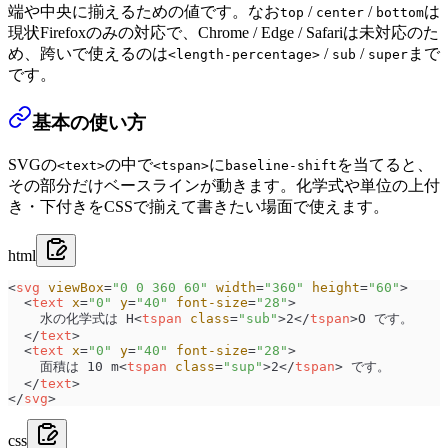
端や中央に揃えるための値です。なお
/
/
は
top
center
bottom
現状Firefoxのみの対応で、Chrome / Edge / Safariは未対応のた
め、跨いで使えるのは
/
/
まで
<length-percentage>
sub
super
です。
基本の使い方
SVGの
の中で
に
を当てると、
<text>
<tspan>
baseline-shift
その部分だけベースラインが動きます。化学式や単位の上付
き・下付きをCSSで揃えて書きたい場面で使えます。
html
<
svg
 viewBox
=
"
0 0 360 60
"
 width
=
"
360
"
 height
=
"
60
"
>
  <
text
 x
=
"
0
"
 y
=
"
40
"
 font-size
=
"
28
"
>
    水の化学式は H<
tspan
 class
=
"
sub
"
>2</
tspan
>O です。
  </
text
>
  <
text
 x
=
"
0
"
 y
=
"
40
"
 font-size
=
"
28
"
>
    面積は 10 m<
tspan
 class
=
"
sup
"
>2</
tspan
> です。
  </
text
>
</
svg
>
css