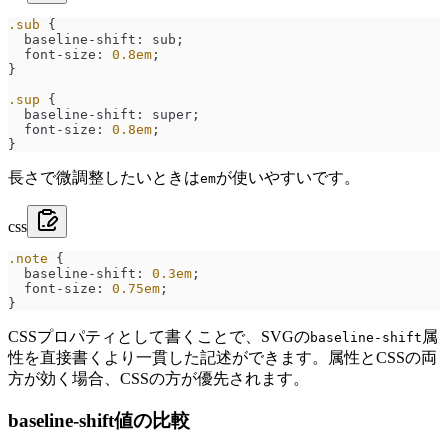
.sub
 {
  baseline-shift
: 
sub
;
  font-size
: 
0.8
em
;
}
.sup
 {
  baseline-shift
: 
super
;
  font-size
: 
0.8
em
;
}
長さで微調整したいときは
が使いやすいです。
em
css
.note
 {
  baseline-shift
: 
0.3
em
;
  font-size
: 
0.75
em
;
}
CSSプロパティとして書くことで、SVGの
属
baseline-shift
性を直接書くより一貫した記述ができます。属性とCSSの両
方が効く場合、CSSの方が優先されます。
baseline-shift値の比較