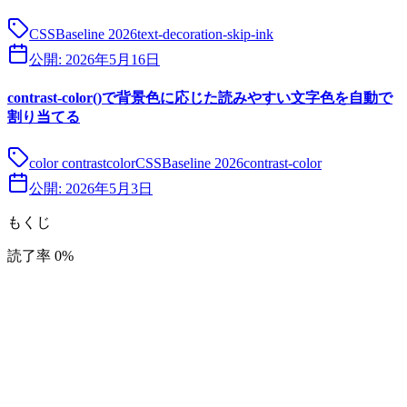
CSS
Baseline 2026
text-decoration-skip-ink
公開:
2026年5月16日
contrast-color()で背景色に応じた読みやすい文字色を自動で
割り当てる
color contrast
color
CSS
Baseline 2026
contrast-color
公開:
2026年5月3日
もくじ
読了率
0
%