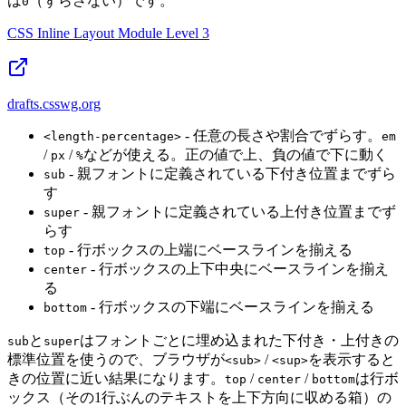
は
（ずらさない）です。
0
CSS Inline Layout Module Level 3
drafts.csswg.org
- 任意の長さや割合でずらす。
<length-percentage>
em
/
/
などが使える。正の値で上、負の値で下に動く
px
%
- 親フォントに定義されている下付き位置までずら
sub
す
- 親フォントに定義されている上付き位置までず
super
らす
- 行ボックスの上端にベースラインを揃える
top
- 行ボックスの上下中央にベースラインを揃え
center
る
- 行ボックスの下端にベースラインを揃える
bottom
と
はフォントごとに埋め込まれた下付き・上付きの
sub
super
標準位置を使うので、ブラウザが
/
を表示すると
<sub>
<sup>
きの位置に近い結果になります。
/
/
は行ボ
top
center
bottom
ックス（その1行ぶんのテキストを上下方向に収める箱）の