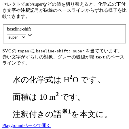
セレクトでsub/superなどの値を切り替えると、化学式の下付
き文字や注釈記号が破線のベースラインからずれる様子を比
較できます。
baseline-shift
SVGの
に
を当てています。
tspan
baseline-shift:
super
赤い文字がずらしの対象、グレーの破線が親
のベース
text
ラインです。
2
水の化学式は H
O です。
2
面積は 10 m
です。
※1
注釈付きの語
を本文に。
Playgroundページで開く