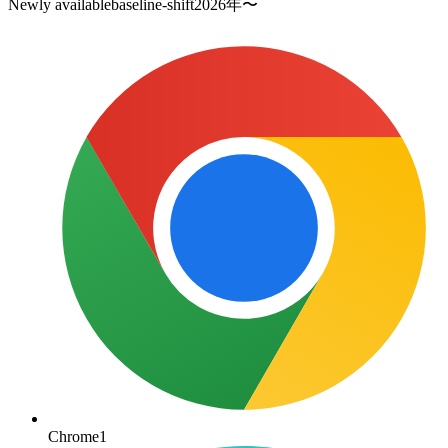
Newly available
baseline-shift
2026
年〜
Chrome
1