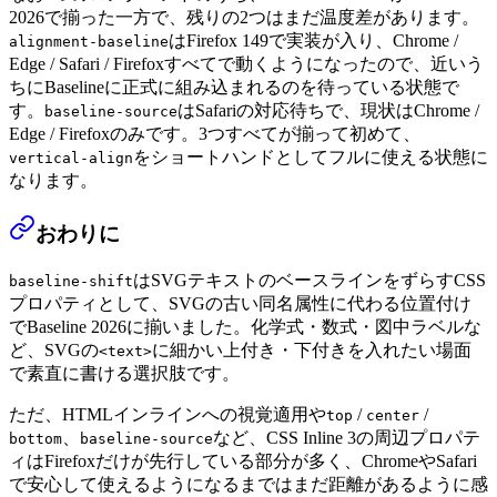
2026で揃った一方で、残りの2つはまだ温度差があります。
はFirefox 149で実装が入り、Chrome /
alignment-baseline
Edge / Safari / Firefoxすべてで動くようになったので、近いう
ちにBaselineに正式に組み込まれるのを待っている状態で
す。
はSafariの対応待ちで、現状はChrome /
baseline-source
Edge / Firefoxのみです。3つすべてが揃って初めて、
をショートハンドとしてフルに使える状態に
vertical-align
なります。
おわりに
はSVGテキストのベースラインをずらすCSS
baseline-shift
プロパティとして、SVGの古い同名属性に代わる位置付け
でBaseline 2026に揃いました。化学式・数式・図中ラベルな
ど、SVGの
に細かい上付き・下付きを入れたい場面
<text>
で素直に書ける選択肢です。
ただ、HTMLインラインへの視覚適用や
/
/
top
center
、
など、CSS Inline 3の周辺プロパテ
bottom
baseline-source
ィはFirefoxだけが先行している部分が多く、ChromeやSafari
で安心して使えるようになるまではまだ距離があるように感