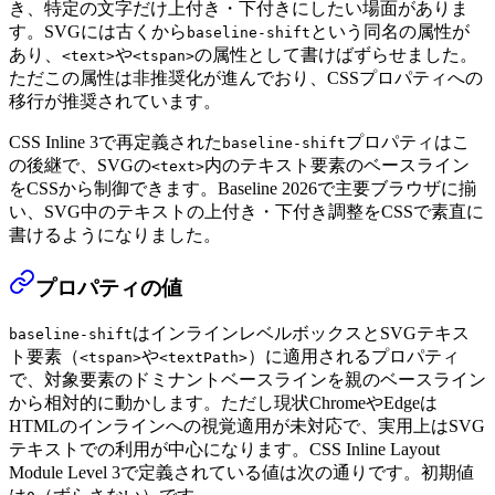
き、特定の文字だけ上付き・下付きにしたい場面がありま
す。SVGには古くから
という同名の属性が
baseline-shift
あり、
や
の属性として書けばずらせました。
<text>
<tspan>
ただこの属性は非推奨化が進んでおり、CSSプロパティへの
移行が推奨されています。
CSS Inline 3で再定義された
プロパティはこ
baseline-shift
の後継で、SVGの
内のテキスト要素のベースライン
<text>
をCSSから制御できます。Baseline 2026で主要ブラウザに揃
い、SVG中のテキストの上付き・下付き調整をCSSで素直に
書けるようになりました。
プロパティの値
はインラインレベルボックスとSVGテキス
baseline-shift
ト要素（
や
）に適用されるプロパティ
<tspan>
<textPath>
で、対象要素のドミナントベースラインを親のベースライン
から相対的に動かします。ただし現状ChromeやEdgeは
HTMLのインラインへの視覚適用が未対応で、実用上はSVG
テキストでの利用が中心になります。CSS Inline Layout
Module Level 3で定義されている値は次の通りです。初期値