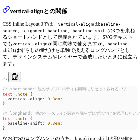
vertical-alignとの関係
CSS Inline Layout 3では、
は
vertical-align
baseline-
、
、
の3つを束ね
source
alignment-baseline
baseline-shift
るショートハンドとして定義されています。SVGテキスト
でも
が同じ意味で使えますが、
vertical-align
baseline-
はずらしの量だけを単独で扱えるロングハンドとし
shift
て、デザインシステムやレイヤーで合成したいときに役立ち
ます。
css
/* shorthand: 他のサブプロパティも同時にリセットされる */
text
 .note
 {
  vertical-align
: 
0.3
em
;
}
/* longhand: 他のベースライン関連を触らずにずれだけを管理したいと
text
 .note
 {
  baseline-shift
: 
0.3
em
;
}
なお3つのロングハンドのうち、
がBaseline
baseline-shift