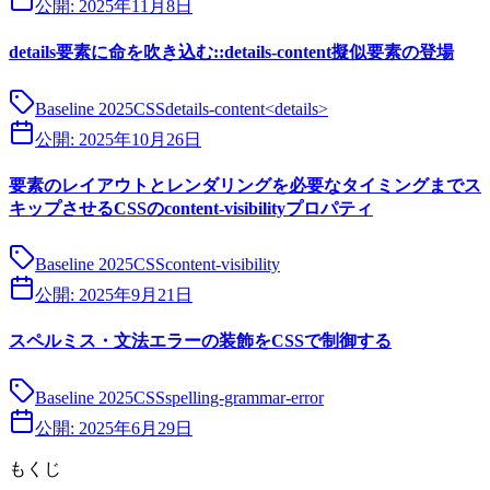
公開:
2025年11月8日
details要素に命を吹き込む::details-content擬似要素の登場
Baseline 2025
CSS
details-content
<details>
公開:
2025年10月26日
要素のレイアウトとレンダリングを必要なタイミングまでス
キップさせるCSSのcontent-visibilityプロパティ
Baseline 2025
CSS
content-visibility
公開:
2025年9月21日
スペルミス・文法エラーの装飾をCSSで制御する
Baseline 2025
CSS
spelling-grammar-error
公開:
2025年6月29日
もくじ