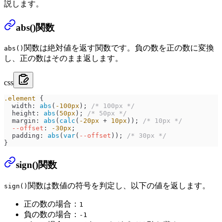
説します。
abs()関数
関数は絶対値を返す関数です。負の数を正の数に変換
abs()
し、正の数はそのまま返します。
css
.element
 {
  width
: 
abs
(
-100
px
); 
/* 100px */
  height
: 
abs
(
50
px
); 
/* 50px */
  margin
: 
abs
(
calc
(
-20
px
 +
 10
px
)); 
/* 10px */
  --offset
: 
-30
px
;
  padding
: 
abs
(
var
(
--offset
)); 
/* 30px */
}
sign()関数
関数は数値の符号を判定し、以下の値を返します。
sign()
正の数の場合：
1
負の数の場合：
-1