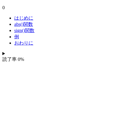
0
はじめに
abs()関数
sign()関数
例
おわりに
読了率
0
%