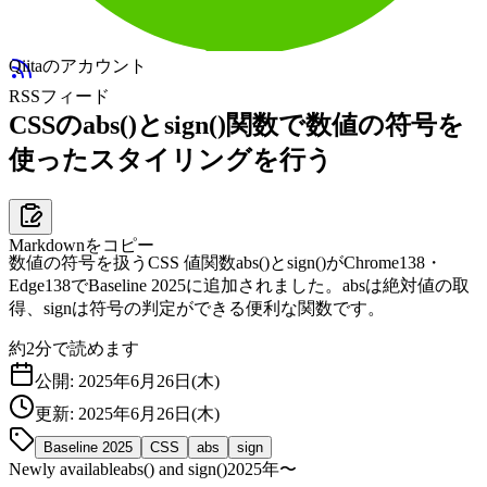
Qiitaのアカウント
RSSフィード
CSSのabs()とsign()関数で数値の符号を
使ったスタイリングを行う
Markdownをコピー
数値の符号を扱うCSS 値関数abs()とsign()がChrome138・
Edge138でBaseline 2025に追加されました。absは絶対値の取
得、signは符号の判定ができる便利な関数です。
約
2
分で読めます
公開:
2025年6月26日(木)
更新:
2025年6月26日(木)
Baseline 2025
CSS
abs
sign
Newly available
abs() and sign()
2025
年〜