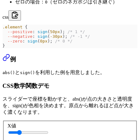
ゼロの場合：
（ゼロのネガポジは引き継ぐ）
0
css
.element
 {
  --positive
: 
sign
(
50
px
); 
/* 1 */
  --negative
: 
sign
(
-30
px
); 
/* -1 */
  --zero
: 
sign
(
0
px
); 
/* 0 */
}
例
と
を利用した例を用意しました。
abs()
sign()
CSS数学関数デモ
スライダーで座標を動かすと、abs()が点の大きさと透明度
を、sign()が色相を決めます。原点から離れるほど点が大き
く濃くなります。
X値