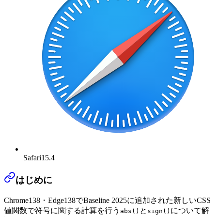
Safari
15.4
はじめに
Chrome138・Edge138でBaseline 2025に追加された新しいCSS
値関数で符号に関する計算を行う
と
について解
abs()
sign()