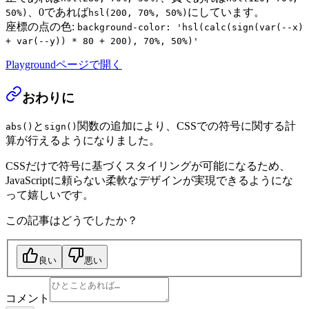
、0であれば
にしています。
50%)
hsl(200, 70%, 50%)
座標の点の色:
background-color: '
hsl(calc(sign(var(--x)
+ var(--y)) * 80 + 200), 70%, 50%)
'
Playgroundページで開く
おわりに
と
関数の追加により、CSSでの符号に関する計
abs()
sign()
算が行えるようになりました。
CSSだけで符号に基づくスタイリングが可能になるため、
JavaScriptに頼らない柔軟なデザインが実現できるようにな
って嬉しいです。
この記事はどうでしたか？
良い
悪い
コメント