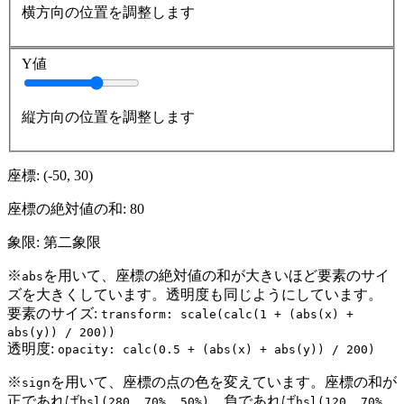
横方向の位置を調整します
Y値
縦方向の位置を調整します
座標: (
-50
,
30
)
座標の絶対値の和:
80
象限:
第二象限
※
を用いて、座標の絶対値の和が大きいほど要素のサイ
abs
ズを大きくしています。透明度も同じようにしています。
要素のサイズ:
transform: scale(calc(1 + (abs(x) +
abs(y)) / 200))
透明度:
opacity: calc(0.5 + (abs(x) + abs(y)) / 200)
※
を用いて、座標の点の色を変えています。座標の和が
sign
正であれば
、負であれば
hsl(280, 70%, 50%)
hsl(120, 70%,